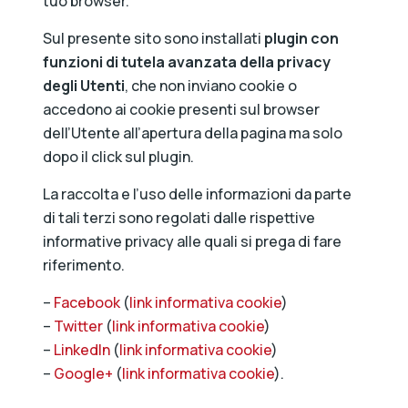
tuo browser.
Sul presente sito sono installati
plugin con
funzioni di tutela avanzata della privacy
degli Utenti
, che non inviano cookie o
accedono ai cookie presenti sul browser
dell’Utente all’apertura della pagina ma solo
dopo il click sul plugin.
La raccolta e l’uso delle informazioni da parte
di tali terzi sono regolati dalle rispettive
informative privacy alle quali si prega di fare
riferimento.
–
Facebook
(
link informativa cookie
)
–
Twitter
(
link informativa cookie
)
–
LinkedIn
(
link informativa cookie
)
–
Google+
(
link informativa cookie
).