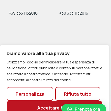
+39 333 1132016
+39 333 1132016
Diamo valore alla tua privacy
+39 340 6163982
+39 340 6163982
Utilizziamo i cookie per migliorare la tua esperienza di
navigazione, offrirti pubblicità o contenuti personalizzati e
analizzare il nostro traffico. Cliccando “Accetta tutti”,
acconsenti al nostro utilizzo dei cookie.
Personalizza
Rifiuta tutto
© 2023 Tutti i diritti riservati | Progettato da
Accettare tutto
Prenota ora
|
Privacy
&
Cookie